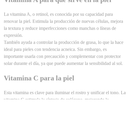
La vitamina A, o retinol, es conocida por su capacidad para
renovar la piel. Estimula la producción de nuevas células, mejora
la textura y reduce imperfecciones como manchas o líneas de
expresión.
También ayuda a controlar la producción de grasa, lo que la hace
ideal para pieles con tendencia acneica. Sin embargo, es
importante usarla con precaución y complementar con protector
solar durante el día, ya que puede aumentar la sensibilidad al sol.
Vitamina C para la piel
Esta vitamina es clave para iluminar el rostro y unificar el tono. La
vitamina C estimula la síntesis de colágeno, mejorando la
elasticidad y firmeza, además de actuar como un escudo
antioxidante contra los daños ambientales.
Muchas cremas y sueros de Beauty Care están formulados con
vitamina C estabilizada para garantizar su efectividad. Su uso